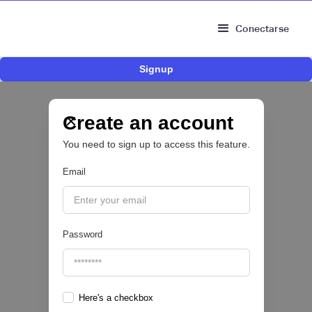
Conectarse
Signup
Risk Signals Tour Bogotá: las claves sobre
fraude, identidad e IA que marcarán el futuro
del sector financiero
Create an account
You need to sign up to access this feature.
Email
|
Sofía Neira Gómez
August
6
🔒
Password
Here's a checkbox