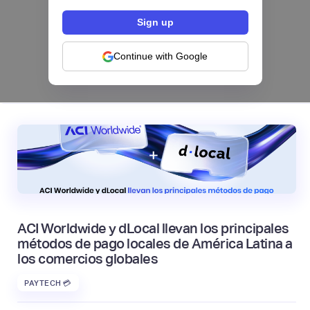
Los bancos se están dividiendo en dos
categorías frente a la IA | Mambu
Continue with Google
|
Mambu
August
6
ACI Worldwide y dLocal llevan los principales
métodos de pago locales de América Latina a
los comercios globales
PAYTECH 💳