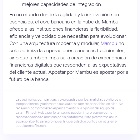
mejores capacidades de integración.
En un mundo donde la agilidad y la innovación son
esenciales, el core bancario en la nube de Mambu
ofrece a las instituciones financieras la flexibilidad,
eficiencia y velocidad que necesitan para evolucionar.
Con una arquitectura moderna y modular,
Mambu
no
solo optimiza las operaciones bancarias tradicionales,
sino que también impulsa la creación de experiencias
financieras digitales que responden a las expectativas
del cliente actual. Apostar por Mambu es apostar por el
futuro de la banca.
Las opiniones compartidas y expresadas por los analistas son libres e
independientes, y solamente sus autores son responsables de ellas. No
reflejan ni comprometen el pensamiento o la opinión del equipo de
Latam Fintech Hub y, por lo tanto, no pueden interpretarse como
recomendaciones emitidas por la plataforma. Esta plataforma es un
espacio abierto para promover la diversidad de puntos de vista en el
ecosistema Fintech.