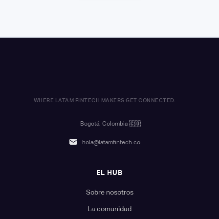
WHERE LATAM FINTECH MAKERS GET CONNECTED.
Bogotá, Colombia
🇨🇴
hola@latamfintech.co
EL HUB
Sobre nosotros
La comunidad