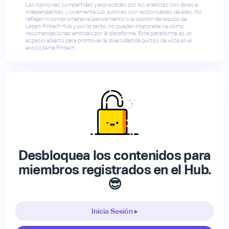
Las opiniones compartidas y expresadas por los analistas son libres e
independientes, y solamente sus autores son responsables de ellas. No
reflejan ni comprometen el pensamiento o la opinión del equipo de
Latam Fintech Hub y, por lo tanto, no pueden interpretarse como
recomendaciones emitidas por la plataforma. Esta plataforma es un
espacio abierto para promover la diversidad de puntos de vista en el
ecosistema Fintech.
Desbloquea los contenidos para
miembros registrados en el Hub.
😎
Inicia Sesión ▸