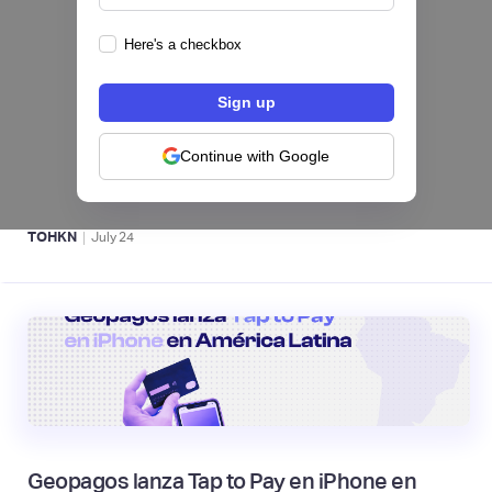
Here's a checkbox
Fintech salvadoreña TOHKN lanza plataforma
para invertir desde US$10 en acciones de EE.
UU. y criptomonedas
Continue with Google
ACTIVOS DIGITALES 👾
|
TOHKN
July
24
Geopagos lanza Tap to Pay en iPhone en