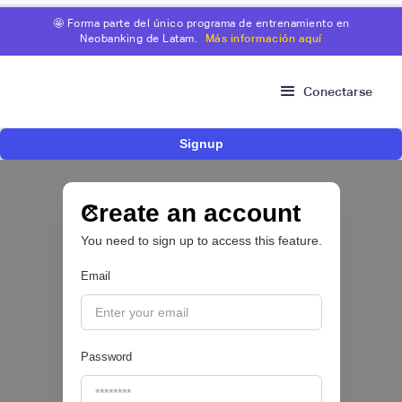
🤩 Forma parte del único programa de entrenamiento en
Neobanking de Latam.
Más información aquí
Conectarse
Signup
Nace Fonder, una Fintech argentina que utiliza
IA para automatizar la gestión de tesorería de
las PYMEs
Create an account
You need to sign up to access this feature.
BFM 👔
Email
|
iProUP
July
28
Password