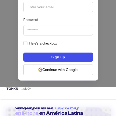
Password
Here's a checkbox
Fintech salvadoreña TOHKN lanza plataforma
para invertir desde US$10 en acciones de EE.
UU. y criptomonedas
Continue with Google
ACTIVOS DIGITALES 👾
|
TOHKN
July
24