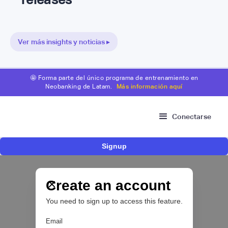
Ver más insights y noticias ▸
🤩 Forma parte del único programa de entrenamiento en
Neobanking de Latam.
Más información aquí
Conectarse
Signup
Nace Fonder, una Fintech argentina que utiliza
IA para automatizar la gestión de tesorería de
las PYMEs
Create an account
You need to sign up to access this feature.
BFM 👔
Email
|
iProUP
July
28