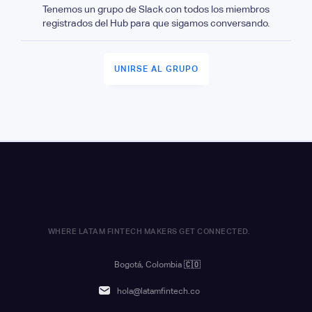
Tenemos un grupo de Slack con todos los miembros
registrados del Hub para que sigamos conversando.
UNIRSE AL GRUPO
WHERE LATAM FINTECH MAKERS GET CONNECTED.
Bogotá, Colombia
🇨🇴
hola@latamfintech.co