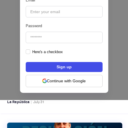
Email
|
Valora Analitik
August
3
Password
Here's a checkbox
Nequi iniciará operaciones como compañía
de financiamiento en Colombia desde el 1 de
septiembre
Continue with Google
NEOBANCOS 📲
|
La República
July
31