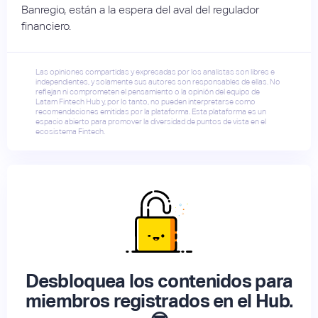
Banregio, están a la espera del aval del regulador
financiero.
Las opiniones compartidas y expresadas por los analistas son libres e
independientes, y solamente sus autores son responsables de ellas. No
reflejan ni comprometen el pensamiento o la opinión del equipo de
Latam Fintech Hub y, por lo tanto, no pueden interpretarse como
recomendaciones emitidas por la plataforma. Esta plataforma es un
espacio abierto para promover la diversidad de puntos de vista en el
ecosistema Fintech.
Desbloquea los contenidos para
miembros registrados en el Hub.