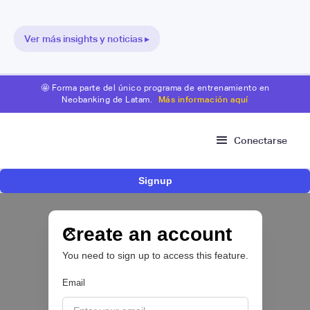
Ver más insights y noticias ▸
🤩 Forma parte del único programa de entrenamiento en
Neobanking de Latam.
Más información aquí
Conectarse
Signup
Bitso se alía con Belvo para facilitar el fondeo
desde cuentas bancarias en México
Create an account
OPEN FINANCE 🔑
You need to sign up to access this feature.
|
Belvo
August
5
Email