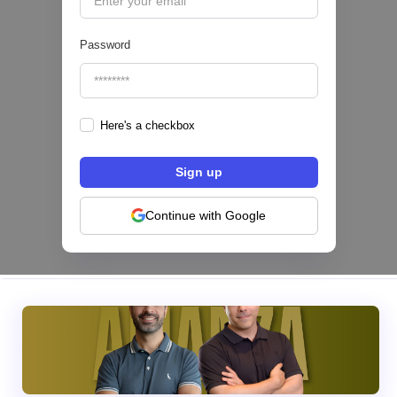
Password
Here's a checkbox
Hey Banco se alía con tapi para habilitar el
pago de servicios desde su app en México
NEOBANCOS 📲
Continue with Google
|
tapi
August
4