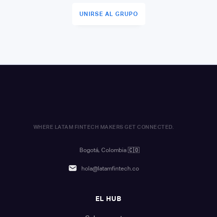
UNIRSE AL GRUPO
WHERE LATAM FINTECH MAKERS GET CONNECTED.
Bogotá, Colombia
🇨🇴
hola@latamfintech.co
EL HUB