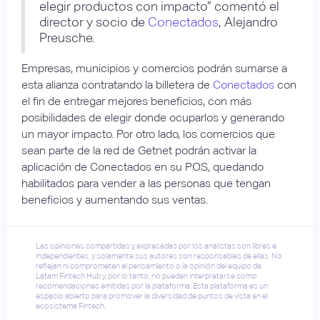
elegir productos con impacto” comentó el
director y socio de
Conectados
, Alejandro
Preusche.
Empresas, municipios y comercios podrán sumarse a
esta alianza contratando la billetera de
Conectados
con
el fin de entregar mejores beneficios, con más
posibilidades de elegir donde ocuparlos y generando
un mayor impacto. Por otro lado, los comercios que
sean parte de la red de Getnet podrán activar la
aplicación de Conectados en su POS, quedando
habilitados para vender a las personas que tengan
beneficios y aumentando sus ventas.
Las opiniones compartidas y expresadas por los analistas son libres e
independientes, y solamente sus autores son responsables de ellas. No
reflejan ni comprometen el pensamiento o la opinión del equipo de
Latam Fintech Hub y, por lo tanto, no pueden interpretarse como
recomendaciones emitidas por la plataforma. Esta plataforma es un
espacio abierto para promover la diversidad de puntos de vista en el
ecosistema Fintech.