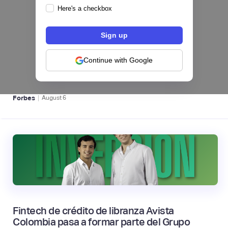
Here's a checkbox
hiSofi, Fintech de gestión de cobranzas,
levanta US$1 millón para instalar un hub
regional en Uruguay
Continue with Google
BFM 👔
|
Forbes
August
6
Fintech de crédito de libranza Avista
Colombia pasa a formar parte del Grupo