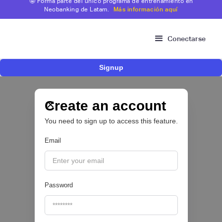
🤩 Forma parte del único programa de entrenamiento en
Neobanking de Latam.
Más información aquí
Conectarse
Signup
Fintech brasileña Kesh levanta US$110
millones para expandir su plataforma de
crédito y cashback para empleados
Create an account
You need to sign up to access this feature.
CRÉDITO DIGITAL 💰
Email
|
Pipeline Valor
August
6
Password