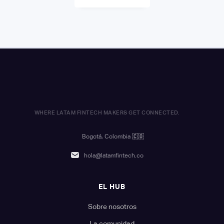
WHERE LATAM FINTECH MAKERS GET CONNECTED.
Bogotá, Colombia
🇨🇴
hola@latamfintech.co
EL HUB
Sobre nosotros
La comunidad