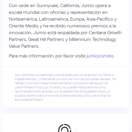
Con sede en Sunnyvale, California, Jumio opera a
escala mundial con oficinas y representación en
Norteamérica, Latinoamérica, Europa, Asia-Pacífico y
Oriente Medio, y ha recibido numerosos premios a la
innovación. Jumio está respaldada por Centana Growth
Partners, Great Hill Partners y Millennium Technology
Value Partners.
Para más información, por favor visite
jumio.com/es
.
Las opiniones compartidas y expresadas por los analistas son libres e
independientes, y solamente sus autores son responsables de ellas. No
reflejan ni comprometen el pensamiento o la opinión del equipo de
Latam Fintech Hub y, por lo tanto, no pueden interpretarse como
recomendaciones emitidas por la plataforma. Esta plataforma es un
espacio abierto para promover la diversidad de puntos de vista en el
ecosistema Fintech.