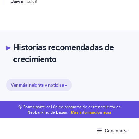
|
Jumio
July
8
▸
Historias recomendadas de
crecimiento
Ver más insights y noticias ▸
🤩 Forma parte del único programa de entrenamiento en
Neobanking de Latam.
Más información aquí
Conectarse