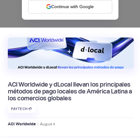
Continue with Google
|
Mambu
August
6
ACI Worldwide y dLocal llevan los principales
métodos de pago locales de América Latina a
los comercios globales
PAYTECH 💳
|
ACI Worldwide
August
4