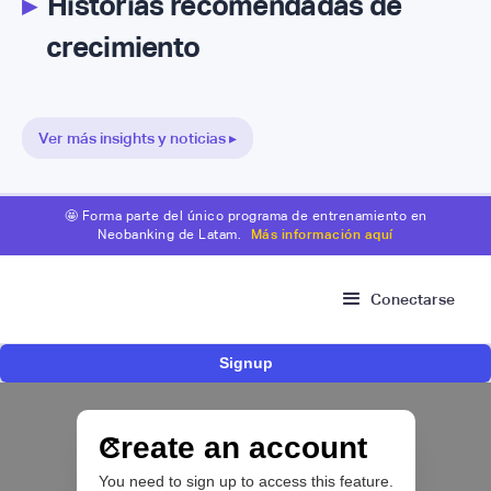
▸
Historias recomendadas de
crecimiento
Ver más insights y noticias ▸
🤩 Forma parte del único programa de entrenamiento en
Neobanking de Latam.
Más información aquí
Conectarse
Signup
Risk Signals Tour Bogotá: las claves sobre
fraude, identidad e IA que marcarán el futuro
del sector financiero
Create an account
You need to sign up to access this feature.