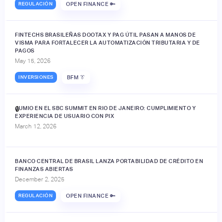
REGULACIÓN
OPEN FINANCE 🔑
FINTECHS BRASILEÑAS DOOTAX Y PAG ÚTIL PASAN A MANOS DE
VISMA PARA FORTALECER LA AUTOMATIZACIÓN TRIBUTARIA Y DE
PAGOS
May 15, 2026
INVERSIONES
BFM 👔
JUMIO EN EL SBC SUMMIT EN RIO DE JANEIRO: CUMPLIMIENTO Y
🔒
EXPERIENCIA DE USUARIO CON PIX
March 12, 2026
BANCO CENTRAL DE BRASIL LANZA PORTABILIDAD DE CRÉDITO EN
FINANZAS ABIERTAS
December 2, 2025
REGULACIÓN
OPEN FINANCE 🔑