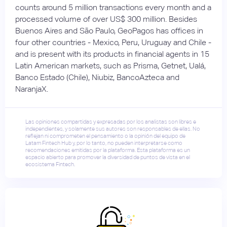
counts around 5 million transactions every month and a
processed volume of over US$ 300 million. Besides
Buenos Aires and São Paulo, GeoPagos has offices in
four other countries - Mexico, Peru, Uruguay and Chile -
and is present with its products in financial agents in 15
Latin American markets, such as Prisma, Getnet, Ualá,
Banco Estado (Chile), Niubiz, BancoAzteca and
NaranjaX.
Las opiniones compartidas y expresadas por los analistas son libres e
independientes, y solamente sus autores son responsables de ellas. No
reflejan ni comprometen el pensamiento o la opinión del equipo de
Latam Fintech Hub y, por lo tanto, no pueden interpretarse como
recomendaciones emitidas por la plataforma. Esta plataforma es un
espacio abierto para promover la diversidad de puntos de vista en el
ecosistema Fintech.