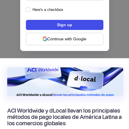
Here's a checkbox
Los bancos se están dividiendo en dos
categorías frente a la IA | Mambu
Continue with Google
|
Mambu
August
6
ACI Worldwide y dLocal llevan los principales
métodos de pago locales de América Latina a
los comercios globales