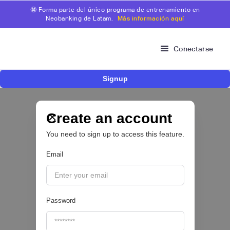
🤩 Forma parte del único programa de entrenamiento en
Neobanking de Latam.
Más información aquí
Conectarse
Signup
Risk Signals Tour Bogotá: las claves sobre
fraude, identidad e IA que marcarán el futuro
del sector financiero
Create an account
You need to sign up to access this feature.
Email
|
Sofía Neira Gómez
August
6
🔒
Password