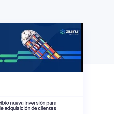
ibio nueva inversión para
de adquisición de clientes