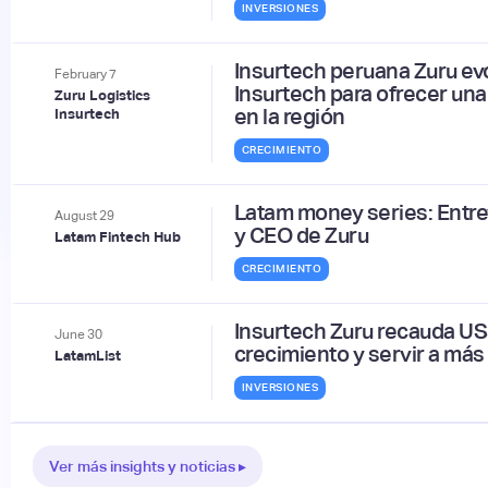
INVERSIONES
Insurtech peruana Zuru evo
February
7
Insurtech para ofrecer un
Zuru Logistics
en la región
Insurtech
CRECIMIENTO
Latam money series: Entre
August
29
y CEO de Zuru
Latam Fintech Hub
CRECIMIENTO
Insurtech Zuru recauda US
June
30
crecimiento y servir a má
LatamList
INVERSIONES
Ver más insights y noticias ▸