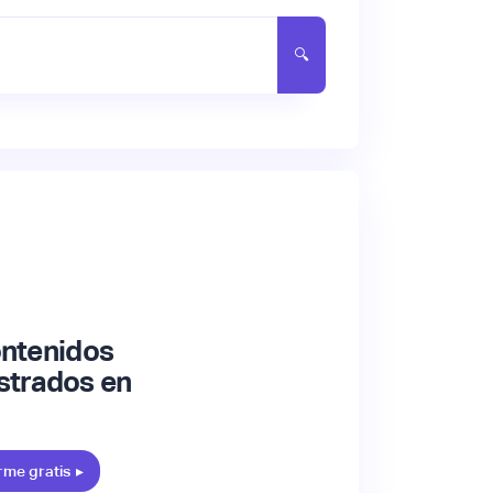
ontenidos
strados en
rme gratis
▸