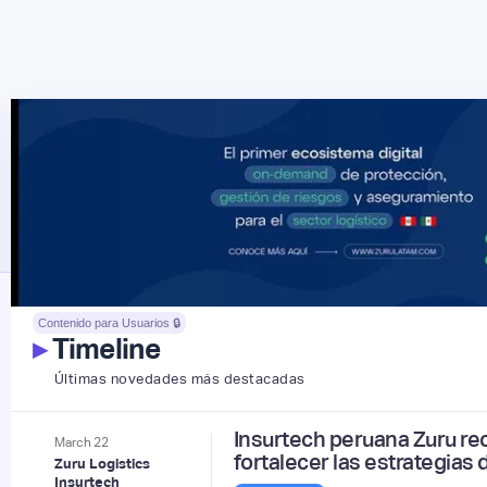
Contenido para Usuarios 🔒
▸
Timeline
Últimas novedades más destacadas
Insurtech peruana Zuru rec
March
22
fortalecer las estrategias 
Zuru Logistics
Insurtech