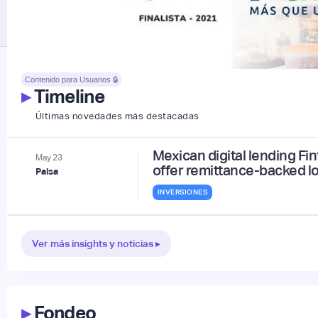
Contenido para Usuarios 🔒
▸
Timeline
Últimas novedades más destacadas
Mexican digital lending Fi
May
23
offer remittance-backed l
Paisa
INVERSIONES
Ver más insights y noticias ▸
▸
Fondeo