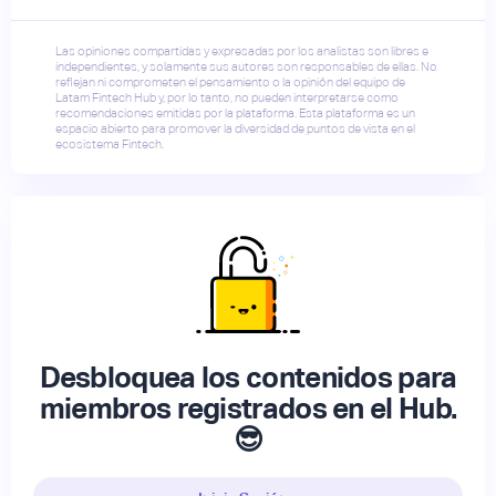
Las opiniones compartidas y expresadas por los analistas son libres e
independientes, y solamente sus autores son responsables de ellas. No
reflejan ni comprometen el pensamiento o la opinión del equipo de
Latam Fintech Hub y, por lo tanto, no pueden interpretarse como
recomendaciones emitidas por la plataforma. Esta plataforma es un
espacio abierto para promover la diversidad de puntos de vista en el
ecosistema Fintech.
Desbloquea los contenidos para
miembros registrados en el Hub.
😎