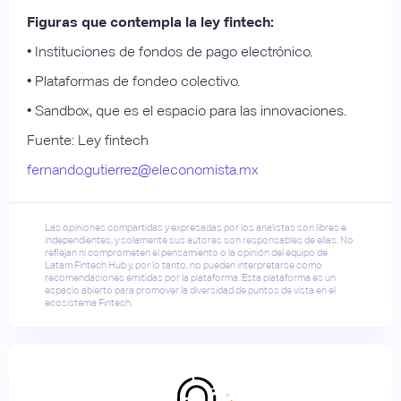
Figuras que contempla la ley fintech:
• Instituciones de fondos de pago electrónico.
• Plataformas de fondeo colectivo.
• Sandbox, que es el espacio para las innovaciones.
Fuente: Ley fintech
fernando.gutierrez@eleconomista.mx
Las opiniones compartidas y expresadas por los analistas son libres e
independientes, y solamente sus autores son responsables de ellas. No
reflejan ni comprometen el pensamiento o la opinión del equipo de
Latam Fintech Hub y, por lo tanto, no pueden interpretarse como
recomendaciones emitidas por la plataforma. Esta plataforma es un
espacio abierto para promover la diversidad de puntos de vista en el
ecosistema Fintech.