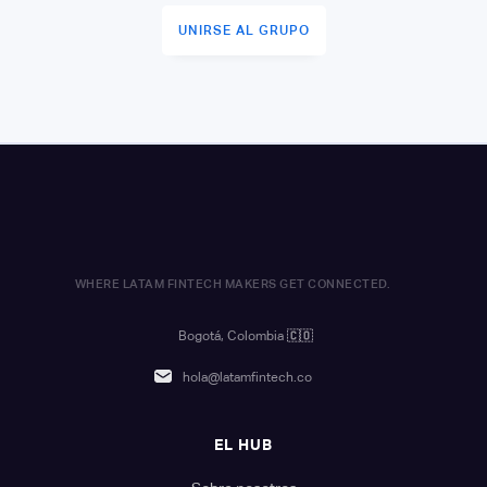
UNIRSE AL GRUPO
WHERE LATAM FINTECH MAKERS GET CONNECTED.
Bogotá, Colombia
🇨🇴
hola@latamfintech.co
EL HUB