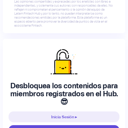
Las opiniones compartidas y expresadas por los analistas son libres e
independientes, y solamente sus autores son responsables de ellas. No
reflejan ni comprometen el pensamiento o la opinión del equipo de
Latam Fintech Hub y, por lo tanto, no pueden interpretarse como
recomendaciones emitidas por la plataforma. Esta plataforma es un
espacio abierto para promover la diversidad de puntos de vista en el
ecosistema Fintech.
Desbloquea los contenidos para
miembros registrados en el Hub.
😎
Inicia Sesión ▸