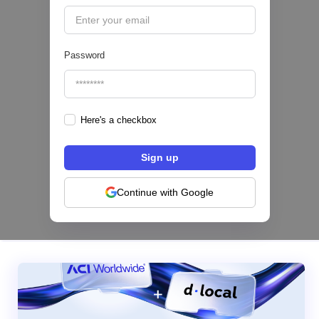
🔒
Password
Here's a checkbox
Los bancos se están dividiendo en dos
categorías frente a la IA | Mambu
Continue with Google
|
Mambu
August
6