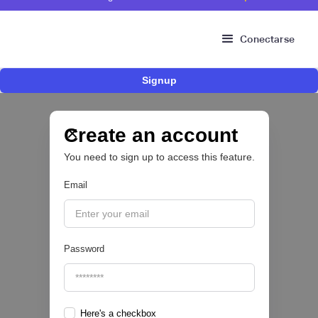
Conectarse
Signup
Fintech brasileña Kesh levanta US$110
millones para expandir su plataforma de
crédito y cashback para empleados
Create an account
You need to sign up to access this feature.
CRÉDITO DIGITAL 💰
Email
|
Pipeline Valor
August
6
Password
Here's a checkbox