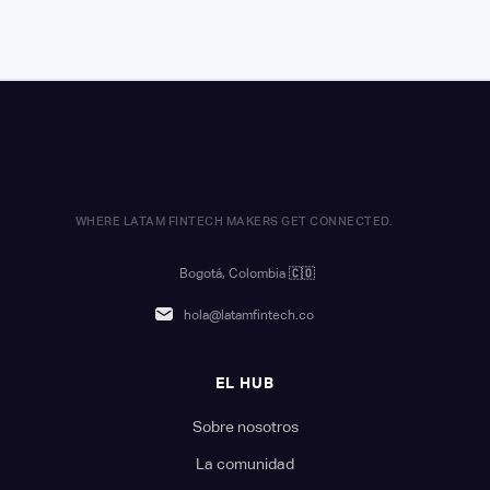
WHERE LATAM FINTECH MAKERS GET CONNECTED.
Bogotá, Colombia
🇨🇴
hola@latamfintech.co
EL HUB
Sobre nosotros
La comunidad