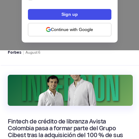
hiSofi, Fintech de gestión de cobranzas,
levanta US$1 millón para instalar un hub
regional en Uruguay
Continue with Google
BFM 👔
|
Forbes
August
6
Fintech de crédito de libranza Avista
Colombia pasa a formar parte del Grupo
Cibest tras la adquisición del 100 % de sus