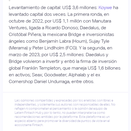
Levantamiento de capital: US$ 3,6 millones:
Koywe
ha
levantado capital dos veces. La primera ronda, en
octubre de 2022, por US$ 1,1 millón con Manutara
Ventures, ligada a Ricardo Donoso; Daedalus, de
Cristóbal Piñera; la mexicana Bridge e inversionistas
ángeles como Benjamín Labra (Houm), Sujay Tyle
(Merama) y Peter Lindlholm (FCG). Y la segunda, en
marzo de 2023, por US$ 2,5 millones: Daedalus y
Bridge volvieron a invertir y entró la firma de inversión
global Franklin Templeton, que maneja US$ 1,6 billones
en activos; Seax; Goodwater; Alphalab y el ex
Cornershop Daniel Undurraga, entre otros.
Las opiniones compartidas y expresadas por los analistas son libres e
independientes, y solamente sus autores son responsables de ellas. No
reflejan ni comprometen el pensamiento o la opinión del equipo de
Latam Fintech Hub y, por lo tanto, no pueden interpretarse como
recomendaciones emitidas por la plataforma. Esta plataforma es un
espacio abierto para promover la diversidad de puntos de vista en el
ecosistema Fintech.