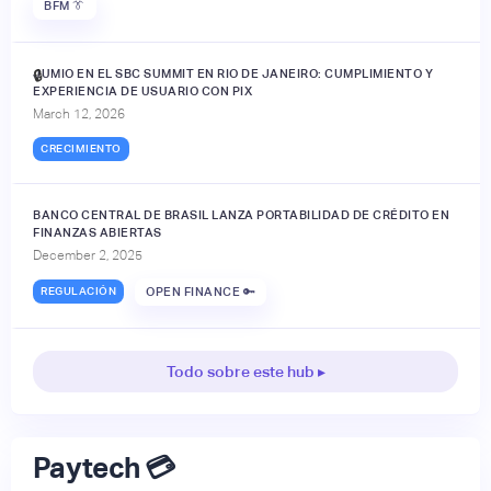
BFM 👔
JUMIO EN EL SBC SUMMIT EN RIO DE JANEIRO: CUMPLIMIENTO Y
🔒
EXPERIENCIA DE USUARIO CON PIX
March 12, 2026
CRECIMIENTO
BANCO CENTRAL DE BRASIL LANZA PORTABILIDAD DE CRÉDITO EN
FINANZAS ABIERTAS
December 2, 2025
REGULACIÓN
OPEN FINANCE 🔑
Todo sobre este hub ▸
Paytech 💳