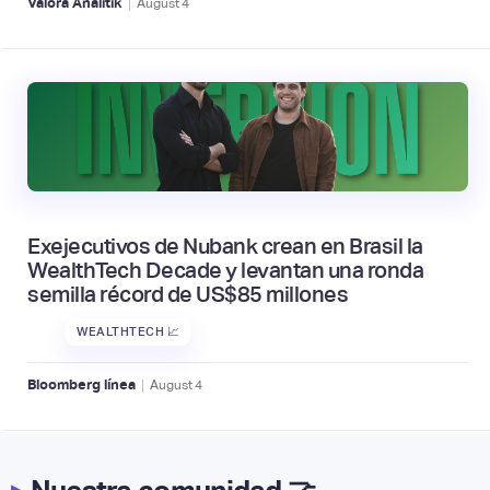
|
Valora Analitik
August
4
Exejecutivos de Nubank crean en Brasil la
WealthTech Decade y levantan una ronda
semilla récord de US$85 millones
WEALTHTECH 📈
|
Bloomberg línea
August
4