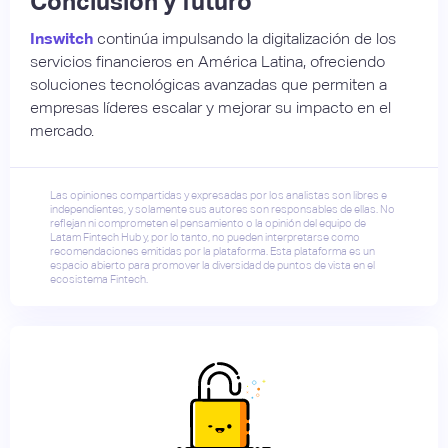
Conclusión y futuro
Inswitch
continúa impulsando la digitalización de los
servicios financieros en América Latina, ofreciendo
soluciones tecnológicas avanzadas que permiten a
empresas líderes escalar y mejorar su impacto en el
mercado.
Las opiniones compartidas y expresadas por los analistas son libres e
independientes, y solamente sus autores son responsables de ellas. No
reflejan ni comprometen el pensamiento o la opinión del equipo de
Latam Fintech Hub y, por lo tanto, no pueden interpretarse como
recomendaciones emitidas por la plataforma. Esta plataforma es un
espacio abierto para promover la diversidad de puntos de vista en el
ecosistema Fintech.