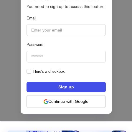
You need to sign up to access this feature.
Email
|
Sofía Neira Gómez
August
6
🔒
Password
Here's a checkbox
Los bancos se están dividiendo en dos
categorías frente a la IA | Mambu
Continue with Google
|
Mambu
August
6