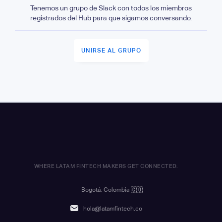
Tenemos un grupo de Slack con todos los miembros
registrados del Hub para que sigamos conversando.
UNIRSE AL GRUPO
WHERE LATAM FINTECH MAKERS GET CONNECTED.
Bogotá, Colombia
🇨🇴
hola@latamfintech.co