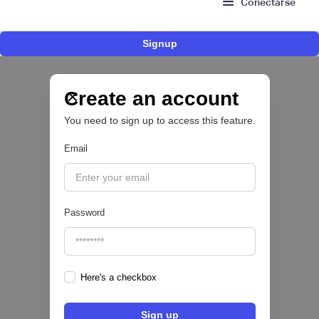
Conectarse
Signup
Nace Fonder, una Fintech argentina que utiliza
IA para automatizar la gestión de tesorería de
las PYMEs
Create an account
You need to sign up to access this feature.
BFM 👔
Email
|
iProUP
July
28
Password
Here's a checkbox
Fintech salvadoreña TOHKN lanza plataforma