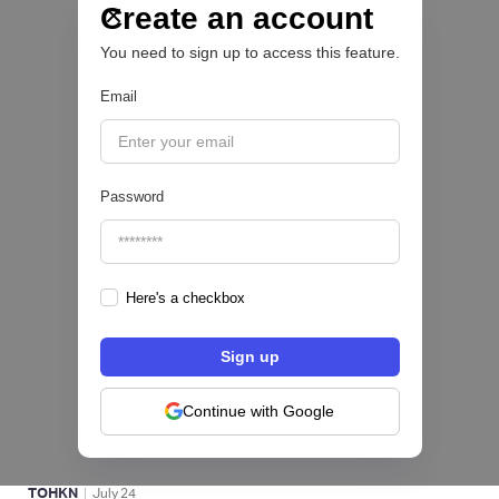
las PYMEs
Create an account
You need to sign up to access this feature.
BFM 👔
Email
|
iProUP
July
28
Password
Here's a checkbox
Fintech salvadoreña TOHKN lanza plataforma
para invertir desde US$10 en acciones de EE.
UU. y criptomonedas
Continue with Google
ACTIVOS DIGITALES 👾
|
TOHKN
July
24