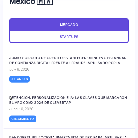
México 🇲🇽
MERCADO
STARTUPS
JUMIO Y CÍRCULO DE CRÉDITO ESTABLECEN UN NUEVO ESTÁNDAR
DE CONFIANZA DIGITAL FRENTE AL FRAUDE IMPULSADO POR IA
July 8, 2026
ALIANZAS
RETENCIÓN, PERSONALIZACIÓN E IA: LAS CLAVES QUE MARCARON
🔒
EL MRG CDMX 2026 DE CLEVERTAP
June 10, 2026
CRECIMIENTO
BANCOPPEL SELECCIONA SMARTVISTA DE BPC PARA IMPULSAR LA