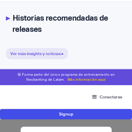
▸
Historias recomendadas de
releases
Ver más insights y noticias ▸
🤩 Forma parte del único programa de entrenamiento en
Neobanking de Latam.
Más información aquí
Conectarse
Signup
Nace Fonder, una Fintech argentina que utiliza
IA para automatizar la gestión de tesorería de