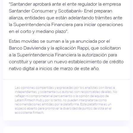
"Santander aprobará ante el ente regulador la empresa
Santander Consumer y Scotiabank- Enel preparan
alianza, entidades que están adelantando trámites ante
la Superintendencia Financiera para iniciar operaciones
en el corto y mediano plazo".
Estas movidas se suman a la ya anunciada por el
Banco Davivienda y la aplicación Rappi, que solicitaron
a la Superintendencia Financiera la autorización para
constituir y operar un nuevo establecimiento de crédito
nativo digital a inicios de marzo de este año.
Las opiniones compartidas y expresadas por los analistas son libres e
independientes, y solamente sus autores son responsables de ellas. No
reflejan ni comprometen el pensamiento o la opinión del equipo de
Latam Fintech Hub y, por lo tanto, no pueden interpretarse como
recomendaciones emitidas por la plataforma. Esta plataforma es un
espacio abierto para promover la diversidad de puntos de vista en el
ecosistema Fintech.