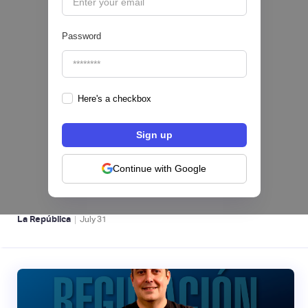
Password
Here's a checkbox
Nequi iniciará operaciones como compañía
de financiamiento en Colombia desde el 1 de
septiembre
Continue with Google
NEOBANCOS 📲
|
La República
July
31