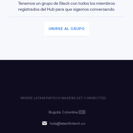
Tenemos un grupo de Slack con todos los miembros
registrados del Hub para que sigamos conversando.
UNIRSE AL GRUPO
WHERE LATAM FINTECH MAKERS GET CONNECTED.
Bogotá, Colombia
🇨🇴
hola@latamfintech.co