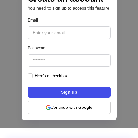
You need to sign up to access this feature.
PAYTECH 💳
Email
|
ACI Worldwide
August
4
Password
Here's a checkbox
Configura comisiones para tu programa de
tarjetas: el nuevo módulo de Pomelo
Continue with Google
|
Pomelo
August
4