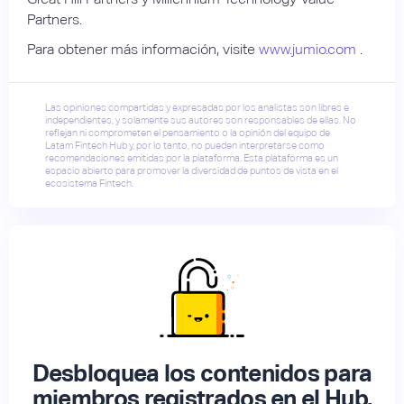
Partners.
Para obtener más información, visite
www.jumio.com
.
Las opiniones compartidas y expresadas por los analistas son libres e
independientes, y solamente sus autores son responsables de ellas. No
reflejan ni comprometen el pensamiento o la opinión del equipo de
Latam Fintech Hub y, por lo tanto, no pueden interpretarse como
recomendaciones emitidas por la plataforma. Esta plataforma es un
espacio abierto para promover la diversidad de puntos de vista en el
ecosistema Fintech.
Desbloquea los contenidos para
miembros registrados en el Hub.