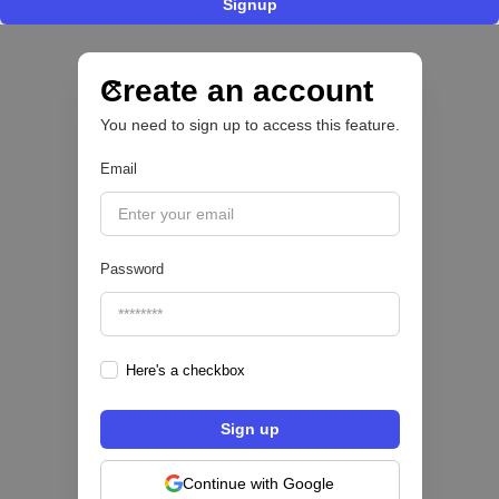
Signup
Nace Fonder, una Fintech argentina que utiliza
IA para automatizar la gestión de tesorería de
las PYMEs
Create an account
You need to sign up to access this feature.
BFM 👔
Email
|
iProUP
July
28
Password
Here's a checkbox
Fintech salvadoreña TOHKN lanza plataforma
para invertir desde US$10 en acciones de EE.
UU. y criptomonedas
Continue with Google