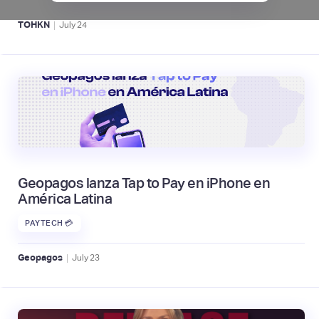
|
TOHKN
July
24
Geopagos lanza Tap to Pay en iPhone en
América Latina
PAYTECH 💳
|
Geopagos
July
23