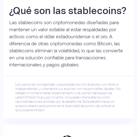
¿Qué son las stablecoins?
Las stablecoins son criptomonedas diseñadas para
mantener un valor estable al estar respaldadas por
activos como el dólar estadounidense o el oro. A
diferencia de otras criptomonedas como Bitcoin, las
stablecoins eliminan la volatilidad, lo que las convierte
en una solución confiable para transacciones
internacionales y pagos globales
Las opiniones compartidas y expresadas por los analistas son libres e
independientes, y solamente sus autores son responsables de ellas. No
reflejan ni comprometen el pensamiento o la opinión del equipo de
Latam Fintech Hub y, por lo tanto, no pueden interpretarse como
recomendaciones emitidas por la plataforma. Esta plataforma es un
espacio abierto para promover la diversidad de puntos de vista en el
ecosistema Fintech.