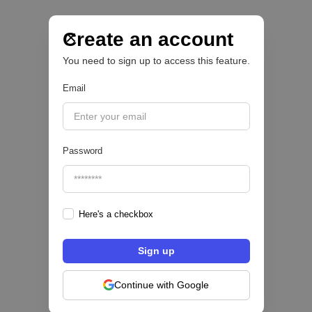
Nace Fonder, una Fintech argentina que utiliza
IA para automatizar la gestión de tesorería de
las PYMEs
Create an account
You need to sign up to access this feature.
BFM 👔
Email
|
iProUP
July
28
Password
Here's a checkbox
Fintech salvadoreña TOHKN lanza plataforma
para invertir desde US$10 en acciones de EE.
UU. y criptomonedas
Continue with Google
ACTIVOS DIGITALES 👾