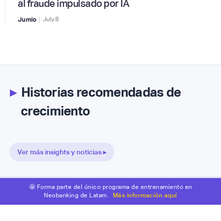
al fraude impulsado por IA
|
Jumio
July
8
▸
Historias recomendadas de
crecimiento
Ver más insights y noticias ▸
🤩 Forma parte del único programa de entrenamiento en
Neobanking de Latam.
Más información aquí