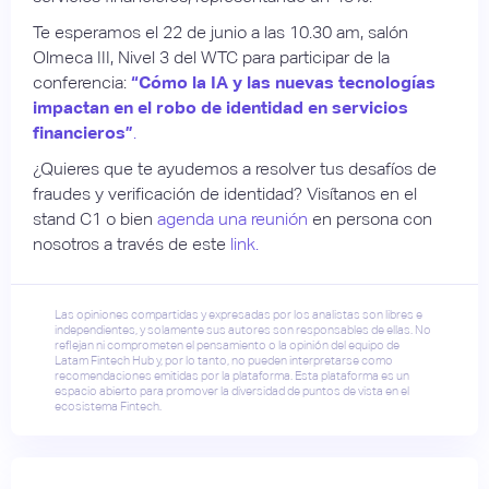
Te esperamos el 22 de junio a las 10.30 am, salón
Olmeca III, Nivel 3 del WTC para participar de la
conferencia:
“Cómo la IA y las nuevas tecnologías
impactan en el robo de identidad en servicios
financieros”
.
¿Quieres que te ayudemos a resolver tus desafíos de
fraudes y verificación de identidad? Visítanos en el
stand C1 o bien
agenda una reunión
en persona con
nosotros a través de este
link.
Las opiniones compartidas y expresadas por los analistas son libres e
independientes, y solamente sus autores son responsables de ellas. No
reflejan ni comprometen el pensamiento o la opinión del equipo de
Latam Fintech Hub y, por lo tanto, no pueden interpretarse como
recomendaciones emitidas por la plataforma. Esta plataforma es un
espacio abierto para promover la diversidad de puntos de vista en el
ecosistema Fintech.