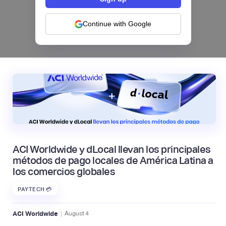
categorías frente a la IA | Mambu
Continue with Google
|
Mambu
August
6
ACI Worldwide y dLocal llevan los principales
métodos de pago locales de América Latina a
los comercios globales
PAYTECH 💳
|
ACI Worldwide
August
4