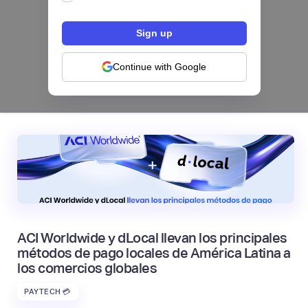
Los bancos se están dividiendo en dos
categorías frente a la IA | Mambu
Continue with Google
|
Mambu
August
6
ACI Worldwide y dLocal llevan los principales
métodos de pago locales de América Latina a
los comercios globales
PAYTECH 💳