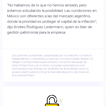
“No hablamos de lo que no hemos lanzado, pero
estamos estudiando la posibilidad. Las condiciones en
México son diferentes a las del mercado argentino,
donde la prioridad es proteger el capital de la inflación”,
dijo Andres Rodriguez Ledermann, quien es líder de
gestión patrimonial para la empresa.
Las opiniones compartidas y expresadas por los analistas son libres e
independientes, y solamente sus autores son responsables de ellas. No
reflejan ni comprometen el pensamiento o la opinión del equipo de
Latam Fintech Hub y, por lo tanto, no pueden interpretarse como
recomendaciones emitidas por la plataforma. Esta plataforma es un
espacio abierto para promover la diversidad de puntos de vista en el
ecosistema Fintech.