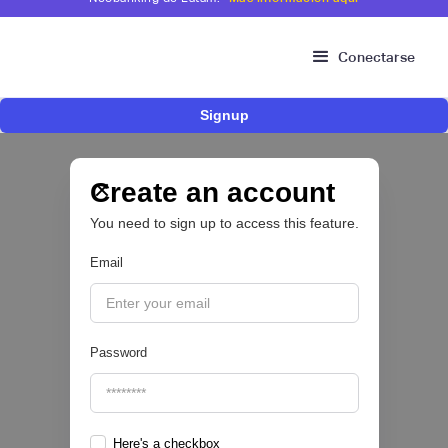
Conectarse
Signup
Risk Signals Tour Bogotá: las claves sobre
fraude, identidad e IA que marcarán el futuro
del sector financiero
Create an account
You need to sign up to access this feature.
Email
|
Sofía Neira Gómez
August
6
🔒
Password
Here's a checkbox