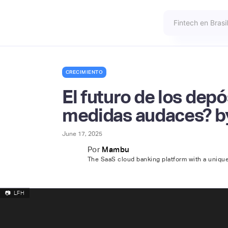
CRECIMIENTO
El futuro de los dep
medidas audaces? 
June 17, 2025
Por
Mambu
The SaaS cloud banking platform with a uniq
📷
LFH