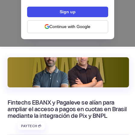
Hey Banco se alía con tapi para habilitar el
pago de servicios desde su app en México
NEOBANCOS 📲
Continue with Google
|
tapi
August
4
Fintechs EBANX y Pagaleve se alían para
ampliar el acceso a pagos en cuotas en Brasil
mediante la integración de Pix y BNPL
PAYTECH 💳