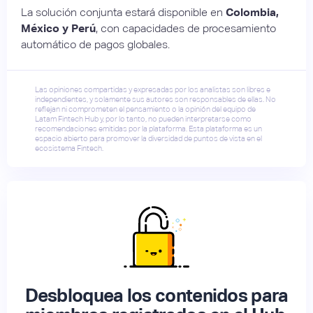
La solución conjunta estará disponible en
Colombia,
México y Perú
, con capacidades de procesamiento
automático de pagos globales.
Las opiniones compartidas y expresadas por los analistas son libres e
independientes, y solamente sus autores son responsables de ellas. No
reflejan ni comprometen el pensamiento o la opinión del equipo de
Latam Fintech Hub y, por lo tanto, no pueden interpretarse como
recomendaciones emitidas por la plataforma. Esta plataforma es un
espacio abierto para promover la diversidad de puntos de vista en el
ecosistema Fintech.
Desbloquea los contenidos para