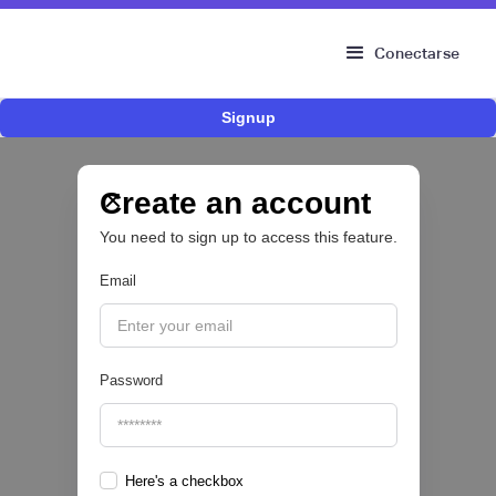
Conectarse
Signup
Bitso se alía con Belvo para facilitar el fondeo
desde cuentas bancarias en México
Create an account
OPEN FINANCE 🔑
You need to sign up to access this feature.
|
Belvo
August
5
Email
Password
Here's a checkbox