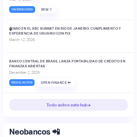
INVERSIONES
BFM 👔
JUMIO EN EL SBC SUMMIT EN RIO DE JANEIRO: CUMPLIMIENTO Y
🔒
EXPERIENCIA DE USUARIO CON PIX
March 12, 2026
BANCO CENTRAL DE BRASIL LANZA PORTABILIDAD DE CRÉDITO EN
FINANZAS ABIERTAS
December 2, 2025
REGULACIÓN
OPEN FINANCE 🔑
Todo sobre este hub ▸
Neobancos 📲