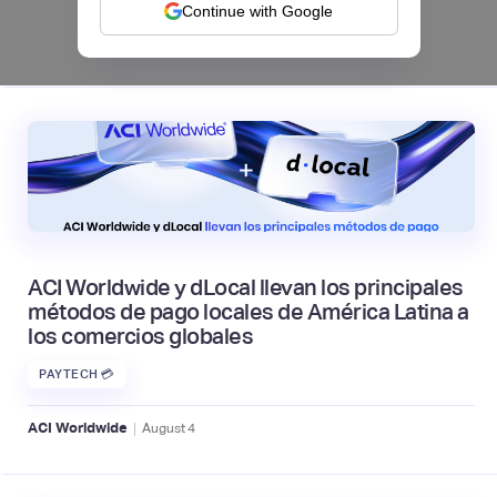
Continue with Google
|
Mambu
August
6
ACI Worldwide y dLocal llevan los principales
métodos de pago locales de América Latina a
los comercios globales
PAYTECH 💳
|
ACI Worldwide
August
4