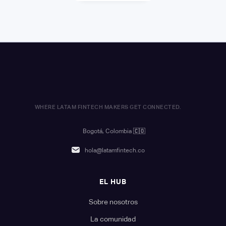
WHERE LATAM FINTECH MAKERS GET CONNECTED.
Bogotá, Colombia
🇨🇴
hola@latamfintech.co
EL HUB
Sobre nosotros
La comunidad