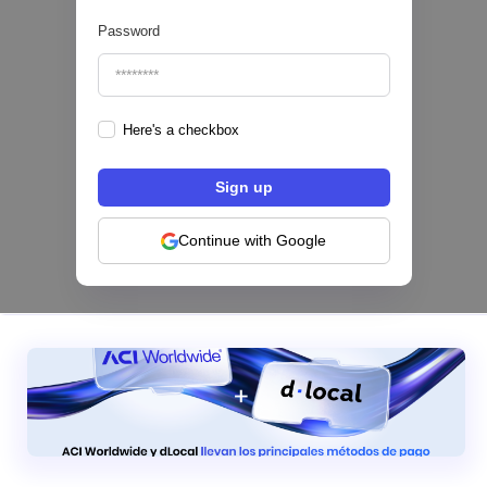
Password
Here's a checkbox
Los bancos se están dividiendo en dos
categorías frente a la IA | Mambu
Continue with Google
|
Mambu
August
6