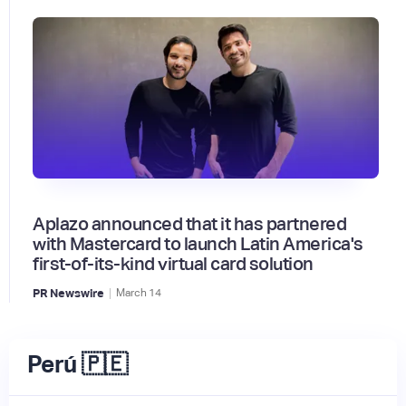
Aplazo announced that it has partnered
with Mastercard to launch Latin America's
first-of-its-kind virtual card solution
|
PR Newswire
March
14
Perú 🇵🇪