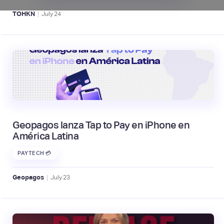
|
TOHKN
July
24
Geopagos lanza Tap to Pay en iPhone en
América Latina
PAYTECH 💳
|
Geopagos
July
23