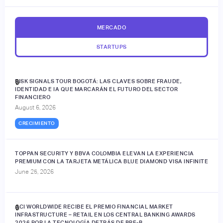
MERCADO
STARTUPS
RISK SIGNALS TOUR BOGOTÁ: LAS CLAVES SOBRE FRAUDE,
🔒
IDENTIDAD E IA QUE MARCARÁN EL FUTURO DEL SECTOR
FINANCIERO
August 6, 2026
CRECIMIENTO
TOPPAN SECURITY Y BBVA COLOMBIA ELEVAN LA EXPERIENCIA
PREMIUM CON LA TARJETA METÁLICA BLUE DIAMOND VISA INFINITE
June 25, 2026
ACI WORLDWIDE RECIBE EL PREMIO FINANCIAL MARKET
🔒
INFRASTRUCTURE – RETAIL EN LOS CENTRAL BANKING AWARDS
2026 POR LA TECNOLOGÍA DETRÁS DE BRE-B