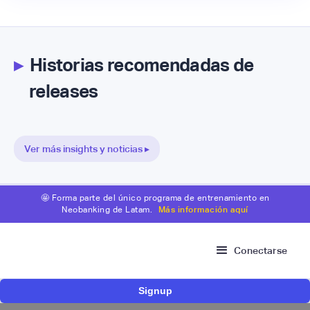
▸
Historias recomendadas de
releases
Ver más insights y noticias ▸
🤩 Forma parte del único programa de entrenamiento en
Neobanking de Latam.
Más información aquí
Conectarse
Signup
Nace Fonder, una Fintech argentina que utiliza