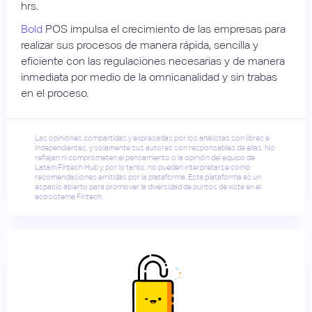
hrs.
Bold
POS impulsa el crecimiento de las empresas para
realizar sus procesos de manera rápida, sencilla y
eficiente con las regulaciones necesarias y de manera
inmediata por medio de la omnicanalidad y sin trabas
en el proceso.
Las opiniones compartidas y expresadas por los analistas son libres e
independientes, y solamente sus autores son responsables de ellas. No
reflejan ni comprometen el pensamiento o la opinión del equipo de
Latam Fintech Hub y, por lo tanto, no pueden interpretarse como
recomendaciones emitidas por la plataforma. Esta plataforma es un
espacio abierto para promover la diversidad de puntos de vista en el
ecosistema Fintech.