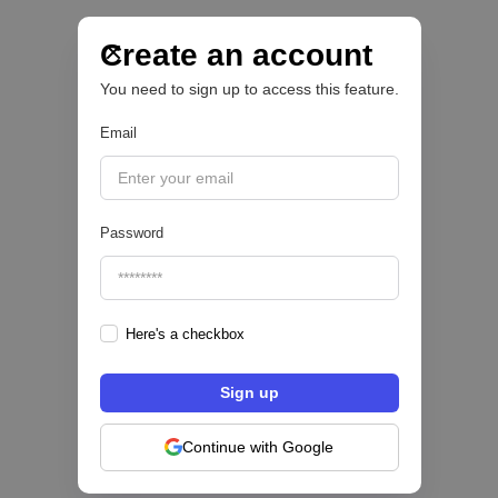
IA para automatizar la gestión de tesorería de
las PYMEs
Create an account
You need to sign up to access this feature.
BFM 👔
Email
|
iProUP
July
28
Password
Here's a checkbox
Fintech salvadoreña TOHKN lanza plataforma
para invertir desde US$10 en acciones de EE.
UU. y criptomonedas
Continue with Google
ACTIVOS DIGITALES 👾