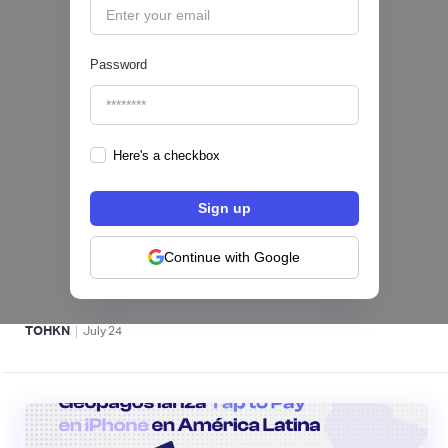
Password
Here's a checkbox
Fintech salvadoreña TOHKN lanza plataforma
para invertir desde US$10 en acciones de EE.
UU. y criptomonedas
Continue with Google
ACTIVOS DIGITALES 👾
|
TOHKN
July
24