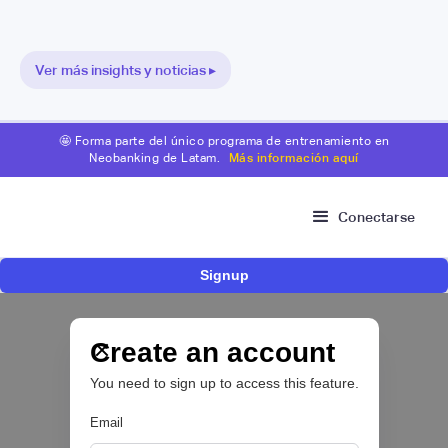
Ver más insights y noticias ▸
🤩 Forma parte del único programa de entrenamiento en
Neobanking de Latam.
Más información aquí
Conectarse
Signup
Nace Fonder, una Fintech argentina que utiliza
IA para automatizar la gestión de tesorería de
las PYMEs
Create an account
You need to sign up to access this feature.
BFM 👔
Email
|
iProUP
July
28