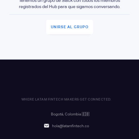
Tenemos un grupo de Slack con todos los miembros
registrados del Hub para que sigamos conversando.
UNIRSE AL GRUPO
WHERE LATAM FINTECH MAKERS GET CONNECTED.
Bogotá, Colombia
🇨🇴
hola@latamfintech.co