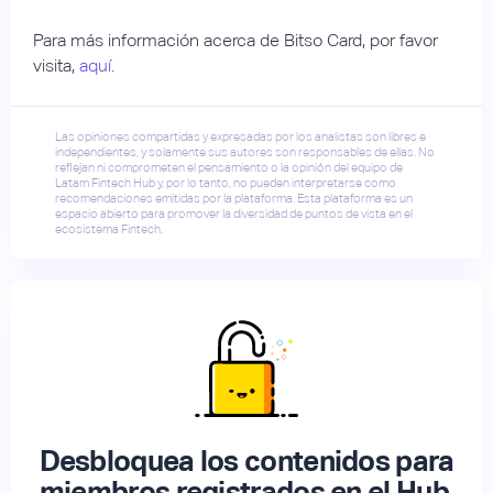
Para más información acerca de Bitso Card, por favor
visita,
aquí.
Las opiniones compartidas y expresadas por los analistas son libres e
independientes, y solamente sus autores son responsables de ellas. No
reflejan ni comprometen el pensamiento o la opinión del equipo de
Latam Fintech Hub y, por lo tanto, no pueden interpretarse como
recomendaciones emitidas por la plataforma. Esta plataforma es un
espacio abierto para promover la diversidad de puntos de vista en el
ecosistema Fintech.
Desbloquea los contenidos para
miembros registrados en el Hub.