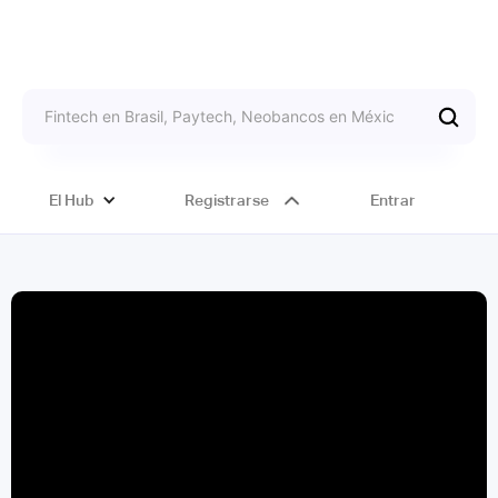
El Hub
Registrarse
Entrar