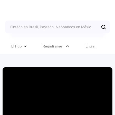
El Hub
Registrarse
Entrar