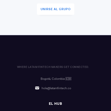
UNIRSE AL GRUPO
WHERE LATAM FINTECH MAKERS GET CONNECTED.
Bogotá, Colombia
🇨🇴
hola@latamfintech.co
EL HUB