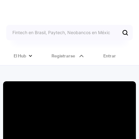
El Hub
Registrarse
Entrar