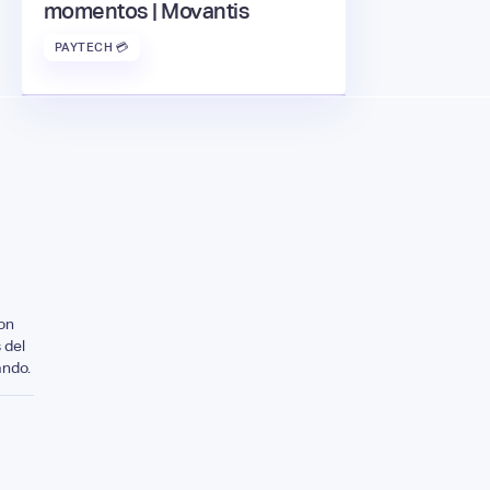
momentos | Movantis
PAYTECH 💳
on
 del
ando.