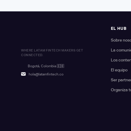
EL HUB
Sobre nos
La comuni
WHERE LATAM FINTECH MAKERS GET
CONNECTED.
Los conte
Bogotá, Colombia
🇨🇴
El equipo
hola@latamfintech.co
Ser partne
Organiza t