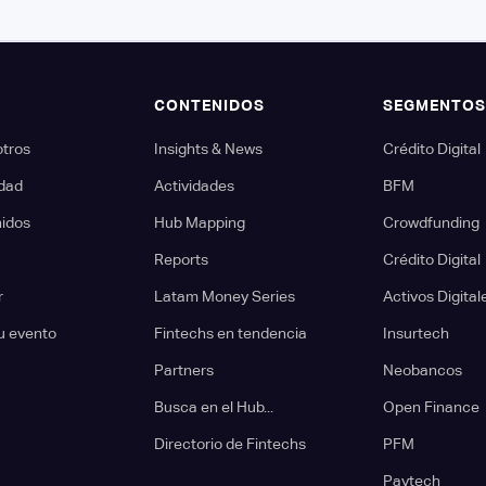
CONTENIDOS
SEGMENTO
otros
Insights & News
Crédito Digital
dad
Actividades
BFM
nidos
Hub Mapping
Crowdfunding
Reports
Crédito Digital
r
Latam Money Series
Activos Digital
u evento
Fintechs en tendencia
Insurtech
Partners
Neobancos
Busca en el Hub...
Open Finance
Directorio de Fintechs
PFM
Paytech