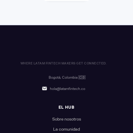
WHERE LATAM FINTECH MAKERS GET CONNECTED.
Bogotá, Colombia
🇨🇴
hola@latamfintech.co
EL HUB
Sobre nosotros
La comunidad