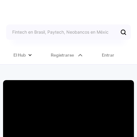
El Hub
Registrarse
Entrar