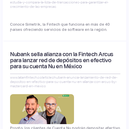
estudia-y-compara-la-lista-de-transacciones-para-garantizar-el-
crecimiento-de-las-empresas
Conoce Simetrik, la Fintech que funciona en más de 40
países ofreciendo servicios de software en la región.
Nubank sella alianza con la Fintech Arcus
para lanzar red de depósitos en efectivo
para su cuenta Nu en México
www.latamfintech.co/articles/nubank-anuncia-lanzamiento-de-red-de-
depositos-en-efectivo-para-su-cuenta-nu-en-alianza-con-arcus-by-
mastercard-en-mexico
Pronto, los clientes de Cuenta Nu podrán depositar efectivo