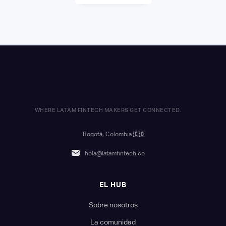
WHERE LATAM FINTECH MAKERS GET CONNECTED.
Bogotá, Colombia
🇨🇴
hola@latamfintech.co
EL HUB
Sobre nosotros
La comunidad