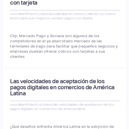
con tarjeta
www.latamfintech.co/articles/uala-laza-en-mexico-uala-bis-su-nuevo-
lector-para-que-negocios-reciban-pagos-con-tarjeta
Clip, Mercado Pago y Soriana son algunos de los
competidores en el ya abarrotado mercado de las
terminales de pago para facilitar que pequeños negocios y
empresas puedan ofrecer cobros con tarjetas a sus
clientes.
Las velocidades de aceptación de los
pagos digitales en comercios de América
Latina
www.latamfintech.co/videos/las-velocidades-de-aceptacion-de-los-
pagos-digitales-en-comercios-de-america-latina
¿Qué desafíos enfrenta América Latina en la adopción de