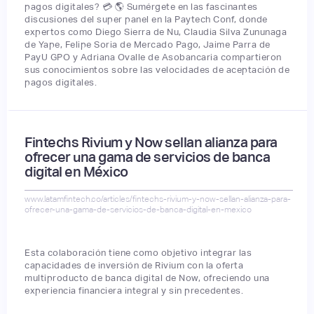
pagos digitales? 💳 🌎 Sumérgete en las fascinantes
discusiones del super panel en la Paytech Conf, donde
expertos como Diego Sierra de Nu, Claudia Silva Zununaga
de Yape, Felipe Soria de Mercado Pago, Jaime Parra de
PayU GPO y Adriana Ovalle de Asobancaria compartieron
sus conocimientos sobre las velocidades de aceptación de
pagos digitales.
Fintechs Rivium y Now sellan alianza para
ofrecer una gama de servicios de banca
digital en México
www.latamfintech.co/articles/fintechs-rivium-y-now-sellan-alianza-para-
ofrecer-una-gama-de-servicios-de-banca-digital-en-mexico
Esta colaboración tiene como objetivo integrar las
capacidades de inversión de Rivium con la oferta
multiproducto de banca digital de Now, ofreciendo una
experiencia financiera integral y sin precedentes.