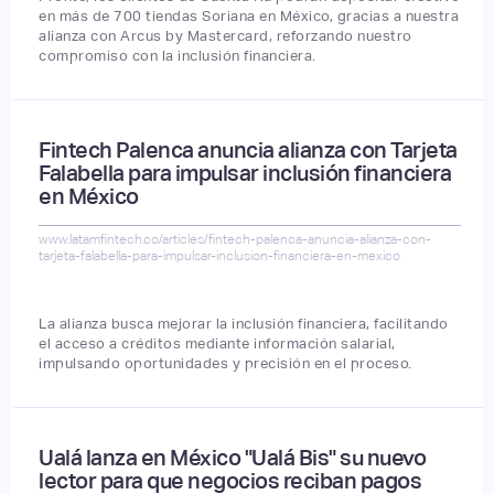
en más de 700 tiendas Soriana en México, gracias a nuestra
alianza con Arcus by Mastercard, reforzando nuestro
compromiso con la inclusión financiera.
Fintech Palenca anuncia alianza con Tarjeta
Falabella para impulsar inclusión financiera
en México
www.latamfintech.co/articles/fintech-palenca-anuncia-alianza-con-
tarjeta-falabella-para-impulsar-inclusion-financiera-en-mexico
La alianza busca mejorar la inclusión financiera, facilitando
el acceso a créditos mediante información salarial,
impulsando oportunidades y precisión en el proceso.
Ualá lanza en México "Ualá Bis" su nuevo
lector para que negocios reciban pagos