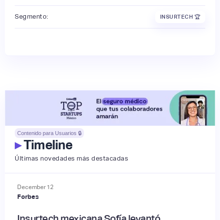
Segmento:
INSURTECH 🏆
Contenido para Usuarios 🔒
▸
Timeline
Últimas novedades más destacadas
December
12
Forbes
Insurtech mexicana Sofía levantó