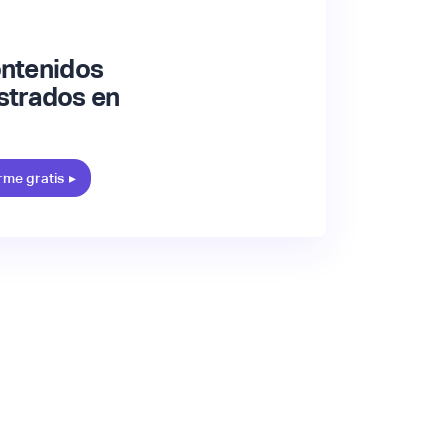
ontenidos
strados en
rme gratis
▸