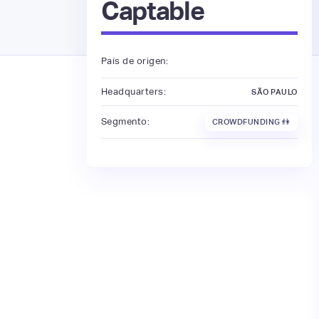
Captable
País de origen:
Headquarters:
SÃO PAULO
Segmento:
CROWDFUNDING 👫