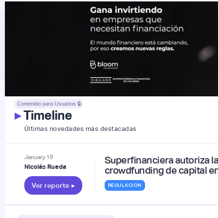
Contenido para Usuarios 🔒
▸
Timeline
Últimas novedades más destacadas
January
19
Superfinanciera autoriza la
Nicolás Rueda
crowdfunding de capital e
Ver reporte
▸
REGULACIÓN