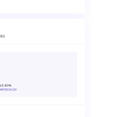
SD)
LE AÚN,
INTECH.CO