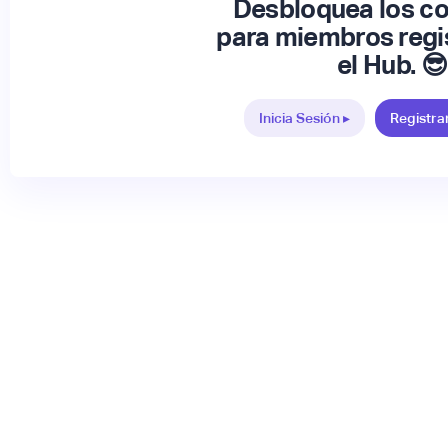
Desbloquea los c
para miembros regi
el Hub. 😎
Inicia Sesión ▸
Registra