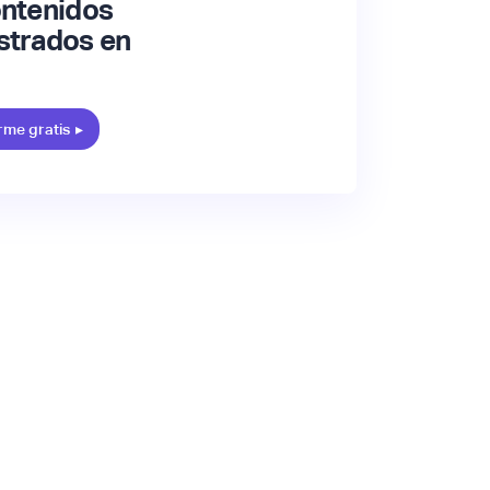
ontenidos
strados en
rme gratis
▸