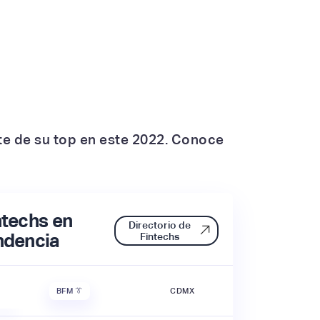
te de su top en este 2022. Conoce
ntechs en
Directorio de
ndencia
Fintechs
BFM 👔
CDMX