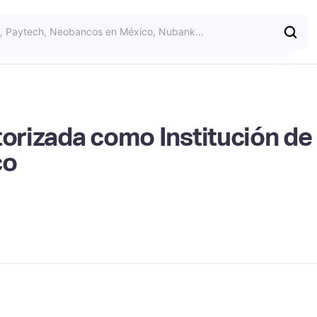
torizada como Institución d
co