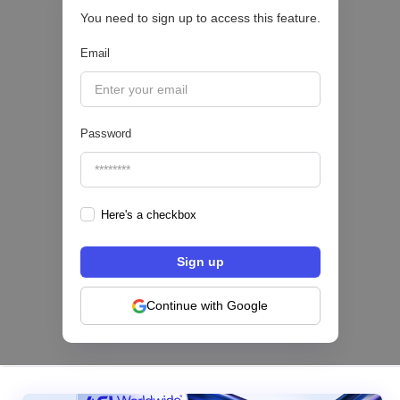
You need to sign up to access this feature.
Email
|
Sofía Neira Gómez
August
6
🔒
Password
Here's a checkbox
Los bancos se están dividiendo en dos
categorías frente a la IA | Mambu
Continue with Google
|
Mambu
August
6