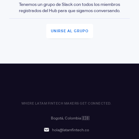
Tenemos un grupo de Slack con todos los miembros
registrados del Hub para que sigamos conversando.
UNIRSE AL GRUPO
WHERE LATAM FINTECH MAKERS GET CONNECTED.
Bogotá, Colombia
🇨🇴
hola@latamfintech.co