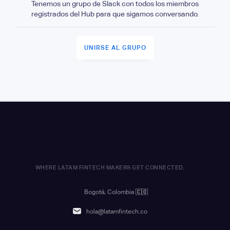
Tenemos un grupo de Slack con todos los miembros
registrados del Hub para que sigamos conversando.
UNIRSE AL GRUPO
WHERE LATAM FINTECH MAKERS GET CONNECTED.
Bogotá, Colombia
🇨🇴
hola@latamfintech.co