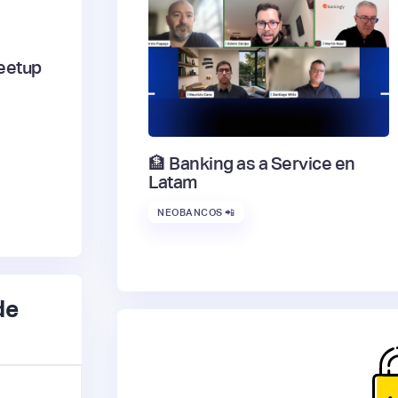
eetup
🏦 Banking as a Service en
Latam
NEOBANCOS 📲
de