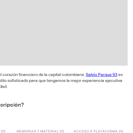
el corazón financiero de la capital colombiana.
Salvio Parque 93
es
stilo sofisticado para que tengamos la mejor experiencia ejecutiva
idad.
scripción?
 DE
MEMORIAS Y MATERIAL DE
ACCESO A PLATAFORMA DE