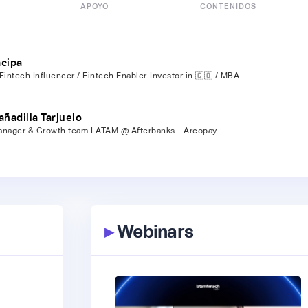
APOYO
CONTENIDOS
ácipa
Fintech Influencer / Fintech Enabler-Investor in 🇨🇴 / MBA
añadilla Tarjuelo
anager & Growth team LATAM @ Afterbanks - Arcopay
▸
Webinars