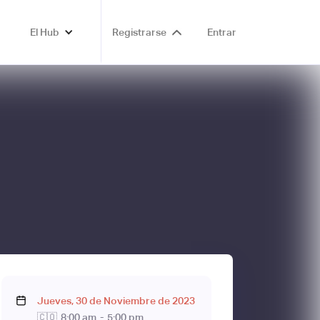
El Hub
Registrarse
Entrar
Jueves
,
30
de
Noviembre
de
2023
🇨🇴
8:00 am
-
5:00 pm