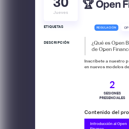
30
🏆 Open Fi
Jueves
ETIQUETAS
REGULACIÓN
OP
¿Qué es Open B
DESCRIPCIÓN
de Open Financ
Inscríbete a nuestro p
en nuevos modelos de
2
SESIONES
PRESENCIALES
Contenido del pr
Introducción al Open
Finance