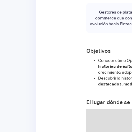
Gestores de
plat
commerce
que cons
evolución hacia Fintec
Objetivos
Conocer cómo Ope
historias de éxit
crecimiento, adop
Descubrir la histo
destacados, mode
El lugar dónde se 