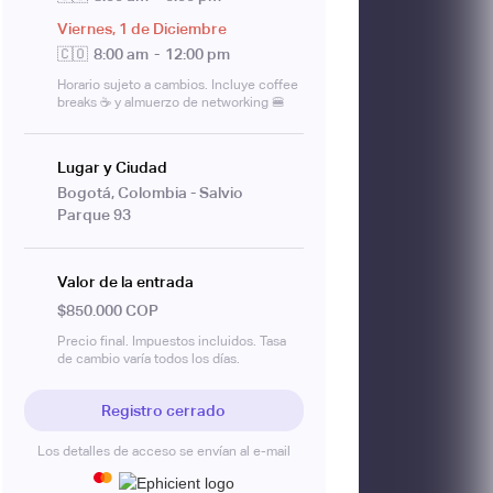
Viernes
,
1
de
Diciembre
🇨🇴
8:00 am
-
12:00 pm
Horario sujeto a cambios. Incluye coffee
breaks ☕ y almuerzo de networking 🍔
Lugar y Ciudad
Bogotá, Colombia - Salvio
Parque 93
Valor de la entrada
$850.000 COP
Precio final. Impuestos incluidos. Tasa
de cambio varía todos los días.
Registro cerrado
Los detalles de acceso se envían al e-mail