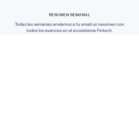
RESUMEN SEMANAL
Todas las semanas envíamos a tu email un resumen con
todos los avances en el ecosistema Fintech.
ABRIR EL BLUEPRINT
GRUPO DE SLACK
Tenemos un grupo de Slack con todos los miembros
registrados del Hub para que sigamos conversando.
UNIRSE AL GRUPO