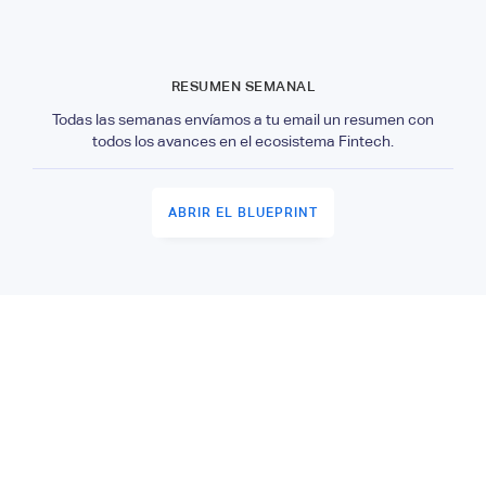
RESUMEN SEMANAL
Todas las semanas envíamos a tu email un resumen con
todos los avances en el ecosistema Fintech.
ABRIR EL BLUEPRINT
GRUPO DE SLACK
Tenemos un grupo de Slack con todos los miembros
registrados del Hub para que sigamos conversando.