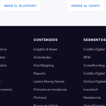
ABRIR EL BLUEPRINT
UNIRSE AL GRUPO
CONTENIDOS
SEGMENTO
otros
Insights & News
Crédito Digital
dad
Actividades
BFM
nidos
Hub Mapping
Crowdfunding
Reports
Crédito Digital
r
Latam Money Series
Activos Digital
u evento
Fintechs en tendencia
Insurtech
Partners
Neobancos
Busca en el Hub...
Open Finance