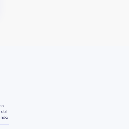
on
 del
ando.