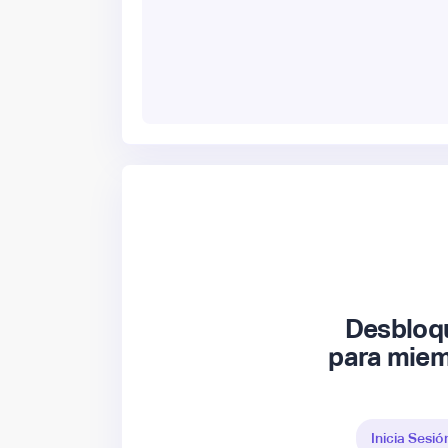
Desbloqu
para miem
Inicia Sesió