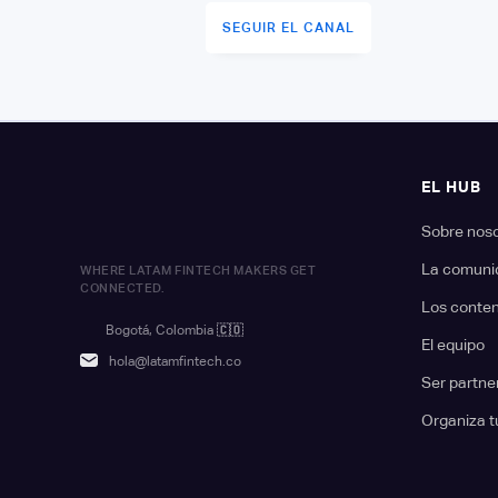
SEGUIR EL CANAL
EL HUB
Sobre nos
La comuni
WHERE LATAM FINTECH MAKERS GET
CONNECTED.
Los conte
Bogotá, Colombia
🇨🇴
El equipo
hola@latamfintech.co
Ser partne
Organiza t